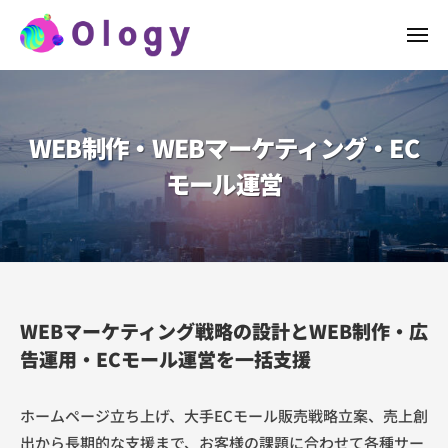
株
ー
コ
式
メ
ン
会
ニ
ュ
テ
株
社
株
ー
ン
O
式
式
l
ツ
会
会
WEB制作・WEBマーケティング・EC
o
へ
社
社
g
ス
O
モール運営
O
y
l
キ
l
（
o
ッ
o
オ
g
プ
ロ
g
y
ジ
y
は
ー
（
ア
WEB
WEBマーケティング戦略の設計とWEB制作・広
）
オ
プ
告運用・ECモール運営を一括支援
制
リ
ロ
作・
開
ジ
ホームページ立ち上げ、大手ECモール販売戦略立案、売上創
発
ー
WEB
出から長期的な支援まで、お客様の課題に合わせて各種サー