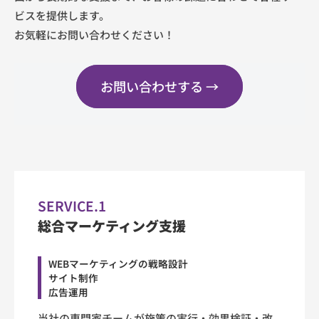
と
）
ビスを提供します。
マ
D
お気軽にお問い合わせください！
X
ー
推
ケ
進
お問い合わせする →
を
テ
サ
ィ
ポ
ン
ー
ト
グ・
す
EC
る
SERVICE.1
会
モ
総合マーケティング支援
社
ー
で
WEBマーケティングの戦略設計
す
ル
サイト制作
広告運用
運
当社の専門家チームが施策の実行・効果検証・改