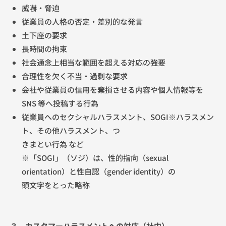
威嚇・脅迫
従業員の人格の否定・差別的な発言
土下座の要求
⾧時間の拘束
社会通念上相当な範囲を超える対応の強要
合理性を欠く不当・過剰な要求
会社や従業員の信用を棄損させる内容や個人情報等を
SNS 等へ投稿する行為
従業員へのセクシャルハラスメント、SOGI※ハラスメン
ト、その他ハラスメント、つ
きまとい行為 など
※「SOGI」（ソジ）は、性的指向（sexual
orientation）と性自認（gender identity）の
頭文字をとった略称
３．カスタマーハラスメントへの対応（社内）