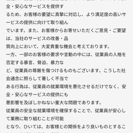
と
）
全・安心なサービスを提供す
D
るため、お客様の要望に真摯に対応し、より満足度の高いサ
X
ービスの提供に向けて取り組ん
推
でいます。また、お客様からお寄せいただくご意見・ご要望
進
を
は、当社のサービスの改善・品
サ
質向上において、大変貴重な機会と考えております。
ポ
一方、一部のお客様の要求や言動の中には、従業員の人格を
ー
否定する暴言、脅迫、暴力な
ト
ど、従業員の尊厳を傷つけるものもございます。こうした社
す
会通念に照らして著しく不当で
る
ある行為は、従業員の就業環境を悪化させるだけでなく、安
会
全・安心なサービスの提供にも
社
悪影響を及ぼしかねない重大な問題であります。
で
従業員の安全な就業環境を確保することで、従業員が安心し
す
て業務に取り組むことが可能
となり、ひいては、お客様との関係をより良いものとするこ