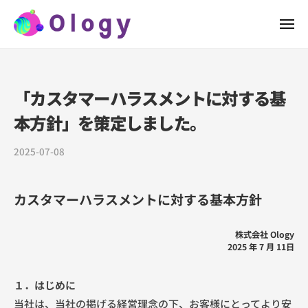
株
ー
コ
式
メ
ン
会
ニ
ュ
テ
株
社
株
ー
ン
O
式
式
l
ツ
会
会
「カスタマーハラスメントに対する基
o
へ
社
社
g
本方針」を策定しました。
ス
O
O
y
l
キ
l
（
2025-07-08
b
o
ッ
o
オ
y
g
プ
ロ
g
7
y
カスタマーハラスメントに対する基本方針
ジ
y
y
は
ー
w
（
ア
）
k
株式会社 Ology
オ
プ
2025 年 7 月 11日
e
リ
ロ
f
開
ジ
r
１．はじめに
発
ー
3
当社は、当社の掲げる経営理念の下、お客様にとってより安